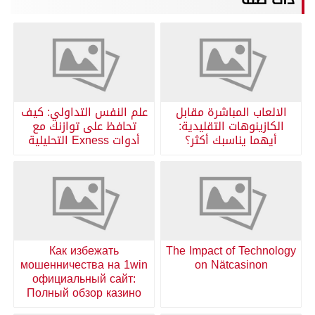
الالعاب المباشرة مقابل
علم النفس التداولي: كيف
الكازينوهات التقليدية:
تحافظ على توازنك مع
أيهما يناسبك أكثر؟
أدوات Exness التحليلية
Как избежать
The Impact of Technology
мошенничества на 1win
on Nätcasinon
официальный сайт:
Полный обзор казино