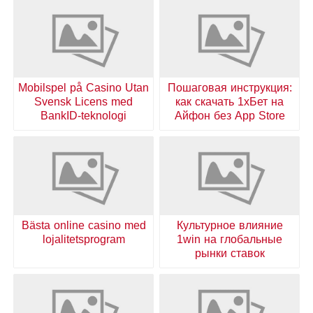
Mobilspel på Casino Utan
Пошаговая инструкция:
Svensk Licens med
как скачать 1хБет на
BankID-teknologi
Айфон без App Store
Bästa online casino med
Культурное влияние
lojalitetsprogram
1win на глобальные
рынки ставок