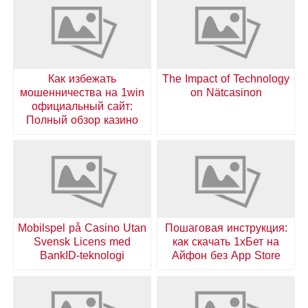
Как избежать
The Impact of Technology
мошенничества на 1win
on Nätcasinon
официальный сайт:
Полный обзор казино
Mobilspel på Casino Utan
Пошаговая инструкция:
Svensk Licens med
как скачать 1хБет на
BankID-teknologi
Айфон без App Store