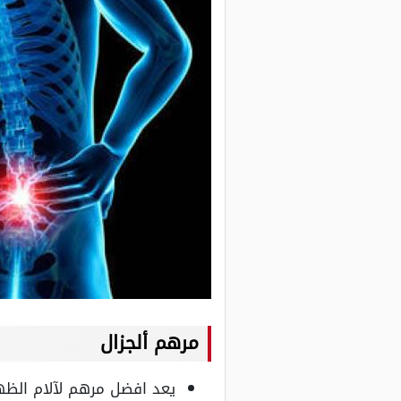
مرهم ألجزال
يعد افضل مرهم لآلام الظهر