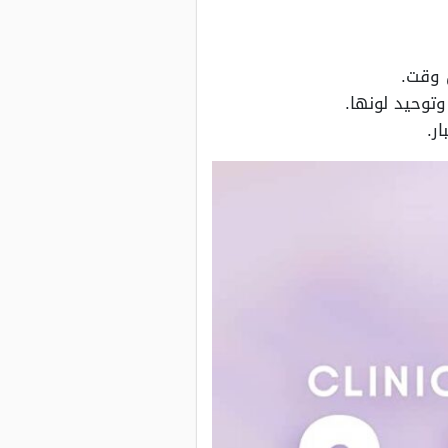
 وقت.
توحيد لونها.
ر.