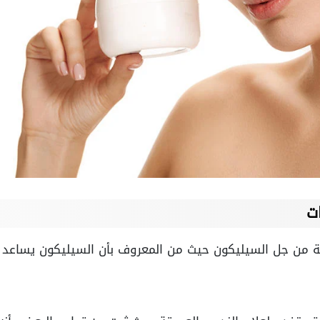
ت
قة من جل السيليكون حيث من المعروف بأن السيليكون يساعد ع