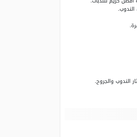
 أفضل كريم للندبات.
الندوب.
ة.
ر الندوب والجروح.