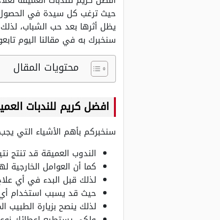
افضل كريم للندبات العميقة لعلا
حيث ترغب كل سيدة في الحصول عل
يظل أثرها بعد حب الشباب، لذلك
سنخبرك به في مقالنا اليوم تابعوا
محتويات المقال
افضل كريم للندبات العمي
سنخبركم بأهم الأشياء التي يجب 
الندوب العميقة قد تنتج ن
كما أن العوامل الخارجية ل
لذلك قبل البدء في أي علاج
حيث قد يسبب استخدام أي نوع
لذلك ينصح بزيارة الطبيب 
ولكي يستطيع اعطائك نوعاً