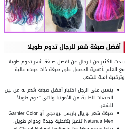
أفضل صبغة شعر للرجال تدوم طويلا
يبحث الكثير من الرجال عن افضل صبغة شعر تدوم طويلا
مع العلم بأهمية الحصول على صبغة ذات جودة عالية
وتركيبة آمنة للشعر.
يتعين على الرجل اختيار أفضل صبغة شعر له من بين
الصبغات الخالية من الأمونيا والتي تدوم طويلاً
للشعر.
صبغة شعر لوريال باريس برودجي أو Garnier Color
Naturals Men تتميز بتغطية جيدة ودوام طويل.
بينما صبغة Clairol Natural Instincts for Men او