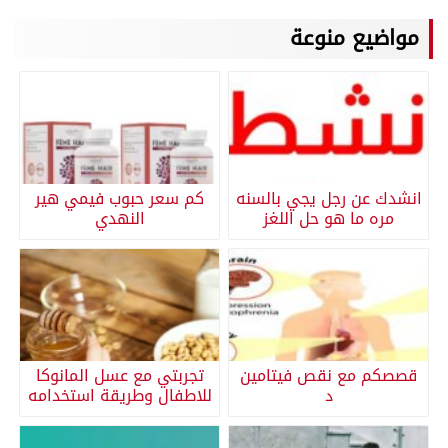
مواضيع منوعة
انشدك عن رجل يجي بالسنه
كم سعر حبوب فيمي هير
مره ما هو حل اللغز
النهدي
قصصكم مع نقص فيتامين
تجربتي مع عسل المانوكا
د
للاطفال وطريقة استخدامه