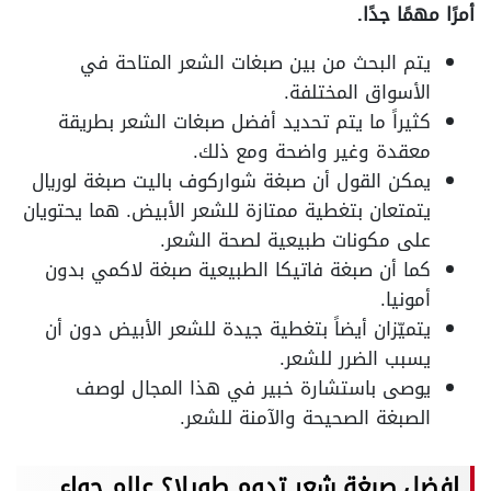
أمرًا مهمًا جدًا.
يتم البحث من بين صبغات الشعر المتاحة في
الأسواق المختلفة.
كثيراً ما يتم تحديد أفضل صبغات الشعر بطريقة
معقدة وغير واضحة ومع ذلك.
يمكن القول أن صبغة شواركوف باليت صبغة لوريال
يتمتعان بتغطية ممتازة للشعر الأبيض. هما يحتويان
على مكونات طبيعية لصحة الشعر.
كما أن صبغة فاتيكا الطبيعية صبغة لاكمي بدون
أمونيا.
يتميّزان أيضاً بتغطية جيدة للشعر الأبيض دون أن
يسبب الضرر للشعر.
يوصى باستشارة خبير في هذا المجال لوصف
الصبغة الصحيحة والآمنة للشعر.
افضل صبغة شعر تدوم طويلا؟ عالم حواء