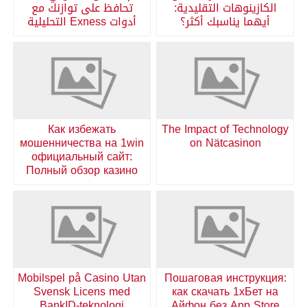
الكازينوهات التقليدية:
تحافظ على توازنك مع
أيهما يناسبك أكثر؟
أدوات Exness التحليلية
Как избежать
The Impact of Technology
мошенничества на 1win
on Nätcasinon
официальный сайт:
Полный обзор казино
Mobilspel på Casino Utan
Пошаговая инструкция:
Svensk Licens med
как скачать 1хБет на
BankID-teknologi
Айфон без App Store