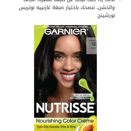
والخشن، ننصحك باختيار صبغة غارنييه نوتريس
نورشينج.