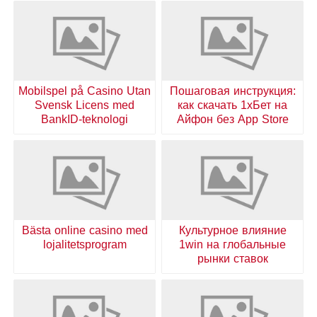
Mobilspel på Casino Utan
Пошаговая инструкция:
Svensk Licens med
как скачать 1хБет на
BankID-teknologi
Айфон без App Store
Bästa online casino med
Культурное влияние
lojalitetsprogram
1win на глобальные
рынки ставок