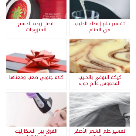
تفسير حلم إعطاء الحليب
افضل زبدة للجسم
في المنام
للمتزوجات
كيكة التوفي بالحليب
كلام جنوبي صعب ومعناها
المحموس عالم حواء
تفسير حلم الشعر الأصفر
الفرق بين السكارليت