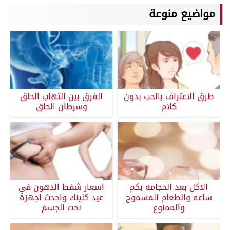
مواضيع منوعة
طرق الاعتراف بالحب بدون
الفرق بين التهاب الحلق
كلام
وسرطان الحلق
الاكل بعد الحجامه بكم
اسعار شفط الدهون في
ساعه والطعام المسموح
عيد كلينك واحدث اجهزة
والممنوع
نحت الجسم