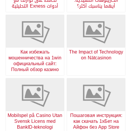
الكازينوهات التقليدية:
تحافظ على توازنك مع
أيهما يناسبك أكثر؟
أدوات Exness التحليلية
Как избежать
The Impact of Technology
мошенничества на 1win
on Nätcasinon
официальный сайт:
Полный обзор казино
Mobilspel på Casino Utan
Пошаговая инструкция:
Svensk Licens med
как скачать 1хБет на
BankID-teknologi
Айфон без App Store