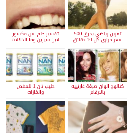
تمرين رياضي يحرق 500
تفسير حلم سن مكسور
سعر حراري كل 10 دقائق
لابن سيرين وما الدلالات
كتالوج الوان صبغة غارنييه
حليب نان 1 للمغص
بالارقام
والغازات