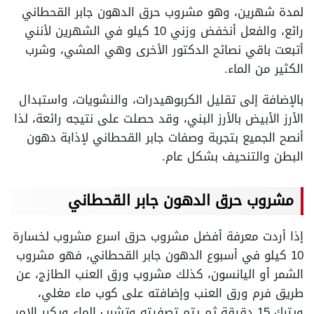
لمدة شهرين، وهو مشروب حرق الدهون جابر القحطاني
رائع، والفعل أنخفض وزني 10 كيلو في الشهرين لأنني
أتبعت باقي نصائح الدكتور الأخرى وهي المشي، وشرب
الكثير من الماء.
بالإضافة إلى تقليل الكربوهيدرات، والنشويات، واستبدال
الأرز الأبيض بالأرز البني، وقد حصلت على نتيجه رائعة، لذا
أنصح الجميع بتجربة وصفات جابر القحطاني لإذابة دهون
البطن والتنحيف بشكل عام.
مشروب حرق الدهون جابر القحطاني
إذا أردت معرفة أفضل مشروب حرق اسرع مشروب لخسارة
10 كيلو في أسبوع الدهون جابر القحطاني، فهو مشروب
الشمر أو اليانسون، كذلك مشروب ورق العنب الطازج، عن
طريق فرم ورق العنب وإضافته على كوب ماء مغلي،
ويترك 15 دقيقة ثم يتم تصفيته وتشرب الماء ويكرر الامر