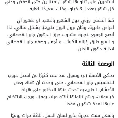
استمرين على تناولها شهرين متتالين حتى أنخفض وذني
كل شهر بمعدل 3 كيلو، وكنت سعيدًا للغاية.
كما أنخفض وزني دون الشعور بالتعب، أو ظهور أي
أعراض جانبية، وكأن نزول الوزن طبيعيًا بشكل مثالي، لذا
أنصح الجميع بتجربة مشروب حرق الدهون جابر القحطاني،
و اسرع طرق لإزالة الكرش، و أجمل وصفة جابر القحطاني
لاذابة دهون البطن.
الوصفة الثالثة
تحكي الأنسة (م) وتقول لقد بحث كثيرًا عن افضل حبوب
للتخسيس جابر القحطاني، حتى وجدت أن هناك بعض
الأعشاب الطبيعية تحدث عنها الدكتور على هيئة
كبسولات، ويتم تناولها ثلاثة مرات يوميًا، ويجب الانتظام
عليها لمدة شهرين فقط.
بالفعل قمت بتجربة بذور لسان الحمل، ثلاثة مرات يوميًا