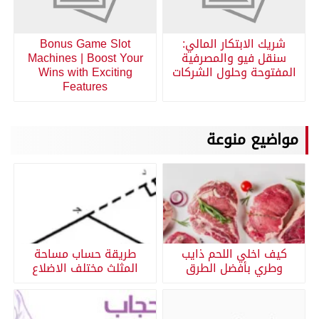
شريك الابتكار المالي:
Bonus Game Slot
سنقل فيو والمصرفية
Machines | Boost Your
المفتوحة وحلول الشركات
Wins with Exciting
Features
مواضيع منوعة
كيف اخلي اللحم ذايب
طريقة حساب مساحة
وطري بأفضل الطرق
المثلث مختلف الاضلاع