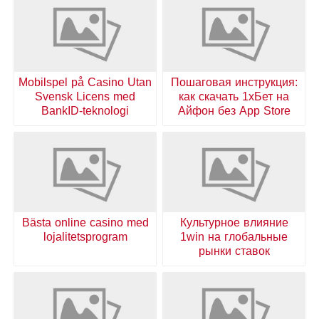
Mobilspel på Casino Utan
Пошаговая инструкция:
Svensk Licens med
как скачать 1хБет на
BankID-teknologi
Айфон без App Store
Bästa online casino med
Культурное влияние
lojalitetsprogram
1win на глобальные
рынки ставок