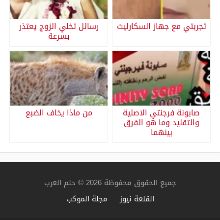
تجربتي مع جهاز السكارليت
رسائل تخلي الزوج يعتذر
بسرعة
صابونة فرجنتي الاصلية
من ماذا يخاف الضبع
والتقليد وما هو الفرق
بينهما
جميع الحقوق محفوظة 2026 © حلم العرب
القلعة نيوز
مجلة الموكب