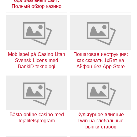
официальный сайт:
Полный обзор казино
Mobilspel på Casino Utan
Пошаговая инструкция:
Svensk Licens med
как скачать 1хБет на
BankID-teknologi
Айфон без App Store
Bästa online casino med
Культурное влияние
lojalitetsprogram
1win на глобальные
рынки ставок