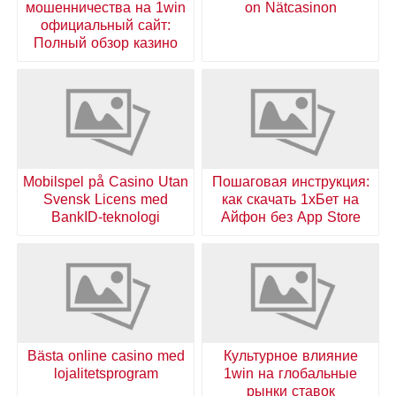
мошенничества на 1win
on Nätcasinon
официальный сайт:
Полный обзор казино
Mobilspel på Casino Utan
Пошаговая инструкция:
Svensk Licens med
как скачать 1хБет на
BankID-teknologi
Айфон без App Store
Bästa online casino med
Культурное влияние
lojalitetsprogram
1win на глобальные
рынки ставок