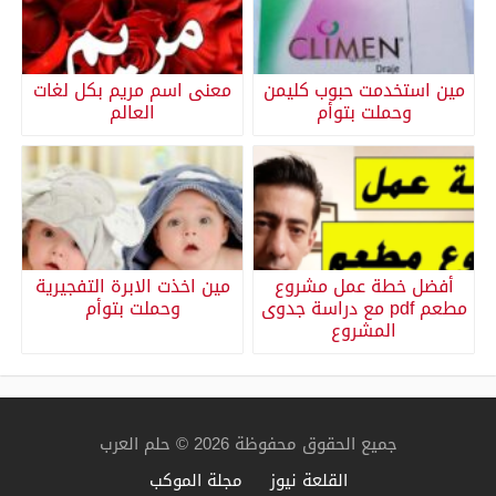
مين استخدمت حبوب كليمن
معنى اسم مريم بكل لغات
وحملت بتوأم
العالم
أفضل خطة عمل مشروع
مين اخذت الابرة التفجيرية
مطعم pdf مع دراسة جدوى
وحملت بتوأم
المشروع
جميع الحقوق محفوظة 2026 © حلم العرب
القلعة نيوز
مجلة الموكب