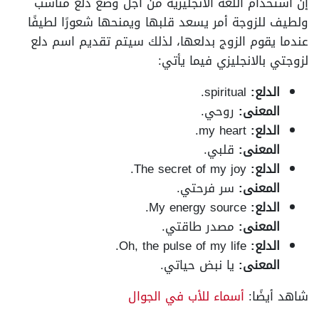
إن استخدام اللغة الانجليزية من أجل وضع دلع مناسب
ولطيف للزوجة أمر يسعد قلبها ويمنحها شعورًا لطيفًا
عندما يقوم الزوج بدلعها، لذلك سيتم تقديم اسم دلع
لزوجتي بالانجليزي فيما يأتي:
الدلع:
spiritual.
المعنى:
روحي.
الدلع:
my heart.
المعنى:
قلبي.
الدلع:
The secret of my joy.
المعنى:
سر فرحتي.
الدلع:
My energy source.
المعنى:
مصدر طاقتي.
الدلع:
Oh, the pulse of my life.
المعنى:
يا نبض حياتي.
شاهد أيضًا:
أسماء للأب في الجوال