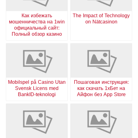
Как избежать
The Impact of Technology
мошенничества на 1win
on Nätcasinon
официальный сайт:
Полный обзор казино
Mobilspel på Casino Utan
Пошаговая инструкция:
Svensk Licens med
как скачать 1хБет на
BankID-teknologi
Айфон без App Store