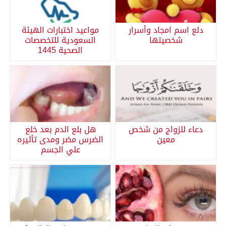
دلع اسم امجاد وأسرار
مواعيد اختبارات الهيئة
شخصيتها
السعودية للتخصصات
الصحية 1445
دعاء للزواج من شخص
هل بلع الدم بعد خلع
معين
الضرس مضر ومدى تأثيره
علي الجسم