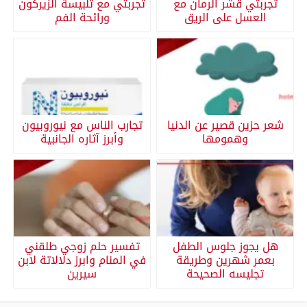
تجربتي قشر الرمان مع
تجربتي مع تلبيسة الزيركون
العسل على الريق
ورائحة الفم
شعر حزين قصير عن الدنيا
تجارب الناس مع نيوروبيون
وهمومها
وأبرز آثاره الجانبية
هل يجوز جلوس الطفل
تفسير حلم زوجي طلقني
بعمر شهرين وطريقة
في المنام وابرز دلالاتة لابن
تجليسه الصحيحة
سيرين