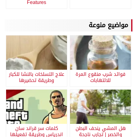
Features
مواضيع منوعة
فوائد شرب منقوع المرة
علاج التسلخات بالنشا للكبار
للالتهابات
وطريقة تحضيرها
هل المشي ينحف البطن
كلمات سر قراند سان
والخصر | تجارب ناجحة
اندرياس وطريقة تفعيلها