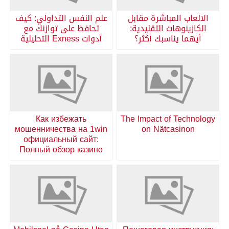
الالعاب المباشرة مقابل
علم النفس التداولي: كيف
الكازينوهات التقليدية:
تحافظ على توازنك مع
أيهما يناسبك أكثر؟
أدوات Exness التحليلية
Как избежать
The Impact of Technology
мошенничества на 1win
on Nätcasinon
официальный сайт:
Полный обзор казино