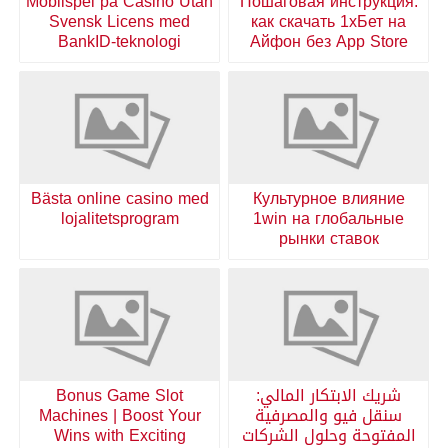
Mobilspel på Casino Utan
Пошаговая инструкция:
Svensk Licens med
как скачать 1хБет на
BankID-teknologi
Айфон без App Store
Bästa online casino med
Культурное влияние
lojalitetsprogram
1win на глобальные
рынки ставок
شريك الابتكار المالي:
Bonus Game Slot
سنقل فيو والمصرفية
Machines | Boost Your
المفتوحة وحلول الشركات
Wins with Exciting