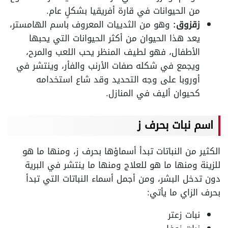
من الحيوانات في قارة أفريقيا بشكلٍ عام.
زقزوق:
وهو من الثدييات المعروف باسم الهامستر،
يعد هذا الحيوان من أكثر الحيوانات التي يحبها
الأطفال، فهو لطيف المنظر يحب اللعب والمرح،
ويجمع في شكله صفات الأرنب والفأر، وينتشر في
أوروبا على وجه التحديد وقد شاع استخدامه
كحيوان أليف في المنازل.
اسم نبات بحرف ز
الكثير من النباتات تبدأ أسماؤها بحرف ز، ومنها ما هو
للزينة ومنها ما هو للعلاج ومنها ما ينتشر في البرية
دون تدخل البشر، ومن أجمل أسماء النباتات التي تبدأ
بحرف الزاي ما يأتي:
نبات زعتر