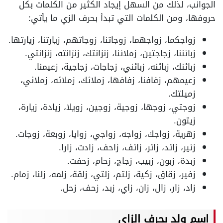
الجوانب، لذلك من السهل إيجاد الكثير من الكلمات بكل
حروفها، ومن الكلمات التي تبدأ بحرف الزي ما يأتي:
زواجكما، زواجهما، زوجاتنا، زوجاتهم، زيارتنا، زيارتها.
زبائننا، زجاجتين، زملائنا، زنزانتك، زنزانته، زنزانتي.
زبائنك، زبائنه، زبائني، زجاجات، زجاجية، زعيمنا.
زعيمهم، زفافنا، زفافها، زملائك، زملائه، زملائي،
زميلتك.
زوجتي، زوجها، زوجية، زوجين، زويلا، زيادة، زيارة،
زيتون.
زهرية، زواجك، زواجه، زواجي، زوايا، زوبعة، زوجات.
زئير، زائد، زائر، زائف، زاحف، زادت، زارا.
زبدة، زبون، زبيب، زجاج، زحام، زحفت.
زفير، زقاق، زكية، زلتم، زلتي، زلقة، زلمه، زلنا، زمام.
زاد، زار، زال، زان، زاي، زبد، زحف، زحل.
اسم ولد بحرف الزاي