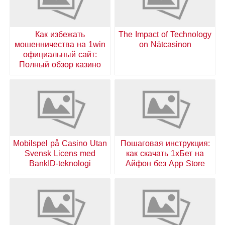
Как избежать
The Impact of Technology
мошенничества на 1win
on Nätcasinon
официальный сайт:
Полный обзор казино
Mobilspel på Casino Utan
Пошаговая инструкция:
Svensk Licens med
как скачать 1хБет на
BankID-teknologi
Айфон без App Store