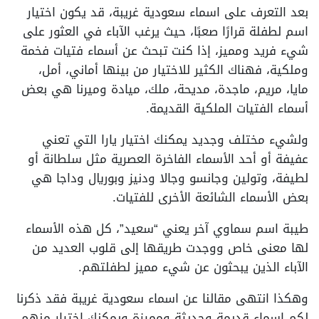
بعد التعرف على اسماء سعودية غريبة، قد يكون اختيار
اسم لطفلة قرارًا صعبًا، حيث يرغب الآباء في العثور على
شيء فريد ومميز، إذا كنت تبحث عن أسماء فتيات فخمة
وملكية، فهناك الكثير للاختيار من بينها أماني، أمل،
مايا، مريم، ماجدة، مديحة، ملك، ميادة وميرنا هي بعض
أسماء الفتيات الملكية القديمة.
ولشيء مختلف وجديد يمكنك اختيار يارا التي تعني
عفيفة أو أحد الأسماء الفاخرة العصرية مثل سلطانة أو
لطيفة، وتولين وجانسو وجالا ودنيز وبوريال وداجا هي
بعض الأسماء الشائعة الأخرى للفتيات.
طيبة اسم سماوي آخر يعني “سعيد”، كل هذه الأسماء
لها معنى خاص ووجدت طريقها إلى قلوب العديد من
الآباء الذين يبحثون عن شيء مميز لطفلتهم.
وهكذا انتهى مقالنا عن اسماء سعودية غريبة فقد ذكرنا
لكم اسماء قديمة وحديثة ومميزة ويمكنك اختيار منهم