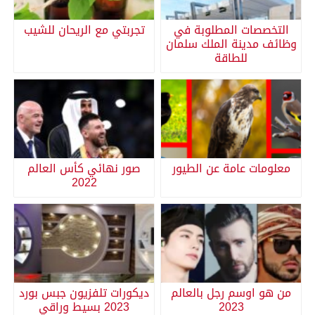
التخصصات المطلوبة في
تجربتي مع الريحان للشيب
وظائف مدينة الملك سلمان
للطاقة
معلومات عامة عن الطيور
صور نهائي كأس العالم
2022
من هو اوسم رجل بالعالم
ديكورات تلفزيون جبس بورد
2023
2023 بسيط وراقي