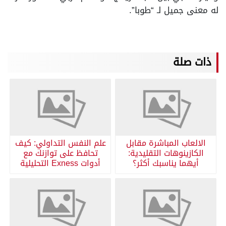
له معنى جميل لـ “طوبا”.
ذات صلة
الالعاب المباشرة مقابل
علم النفس التداولي: كيف
الكازينوهات التقليدية:
تحافظ على توازنك مع
أيهما يناسبك أكثر؟
أدوات Exness التحليلية