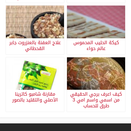
كيكة الحليب المحموس
علاج العفنة بالعنزروت جابر
عالم حواء
القحطاني
كيف اعرف برجي الحقيقي
مقارنة شامبو كاترينا
من اسمي واسم امي 3
الأصلي والتقليد بالصور
طرق للحساب