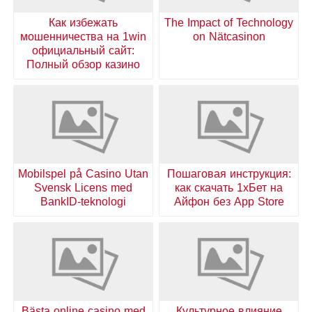
Как избежать
The Impact of Technology
мошенничества на 1win
on Nätcasinon
официальный сайт:
Полный обзор казино
Mobilspel på Casino Utan
Пошаговая инструкция:
Svensk Licens med
как скачать 1хБет на
BankID-teknologi
Айфон без App Store
Bästa online casino med
Культурное влияние