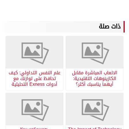
ذات صلة
الالعاب المباشرة مقابل
علم النفس التداولي: كيف
الكازينوهات التقليدية:
تحافظ على توازنك مع
أيهما يناسبك أكثر؟
أدوات Exness التحليلية