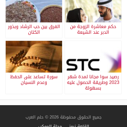
حكم معاشرة الزوجة من
الفرق بين حب الرشاد وبذور
الدبر عند الشيعة
الكتان
رصيد سوا مجانا لمدة شهر
سورة تساعد على الحفظ
2023 وطريقة الحصول عليه
وعدم النسيان
بسهولة
جميع الحقوق محفوظة 2026 © حلم العرب
القلعة نيوز
مجلة الموكب