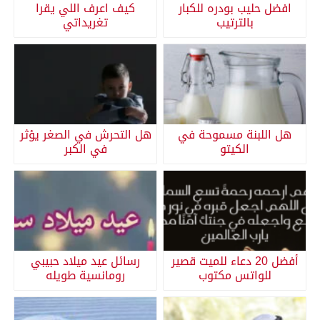
افضل حليب بودره للكبار
كيف اعرف اللي يقرا
بالترتيب
تغريداتي
هل اللبنة مسموحة في
هل التحرش في الصغر يؤثر
الكيتو
في الكبر
أفضل 20 دعاء للميت قصير
رسائل عيد ميلاد حبيبي
للواتس مكتوب
رومانسية طويله