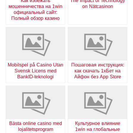
Как избежать
The Impact of Technology
мошенничества на 1win
on Nätcasinon
официальный сайт:
Полный обзор казино
Mobilspel på Casino Utan
Пошаговая инструкция:
Svensk Licens med
как скачать 1хБет на
BankID-teknologi
Айфон без App Store
Bästa online casino med
Культурное влияние
lojalitetsprogram
1win на глобальные