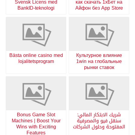
Svensk Licens med
как скачать 1хБет на
BankID-teknologi
Айфон без App Store
Bästa online casino med
Культурное влияние
lojalitetsprogram
1win на глобальные
рынки ставок
شريك الابتكار المالي:
Bonus Game Slot
سنقل فيو والمصرفية
Machines | Boost Your
المفتوحة وحلول الشركات
Wins with Exciting
Features