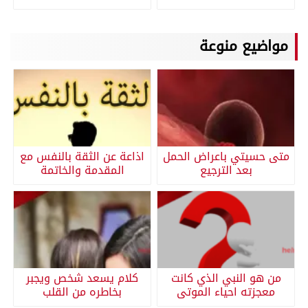
مواضيع منوعة
متى حسيتي باعراض الحمل
اذاعة عن الثقة بالنفس مع
بعد الترجيع
المقدمة والخاتمة
من هو النبي الذي كانت
كلام يسعد شخص ويجبر
معجزته احياء الموتى
بخاطره من القلب