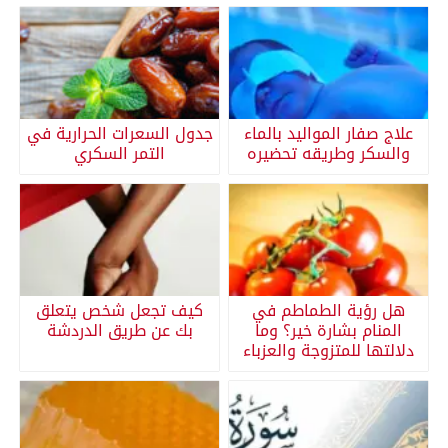
علاج صفار المواليد بالماء
جدول السعرات الحرارية في
والسكر وطريقه تحضيره
التمر السكري
هل رؤية الطماطم في
كيف تجعل شخص يتعلق
المنام بشارة خير؟ وما
بك عن طريق الدردشة
دلالتها للمتزوجة والعزباء