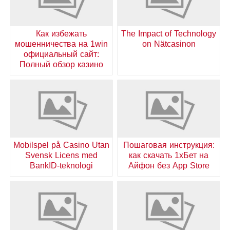
Как избежать
The Impact of Technology
мошенничества на 1win
on Nätcasinon
официальный сайт:
Полный обзор казино
Mobilspel på Casino Utan
Пошаговая инструкция:
Svensk Licens med
как скачать 1хБет на
BankID-teknologi
Айфон без App Store