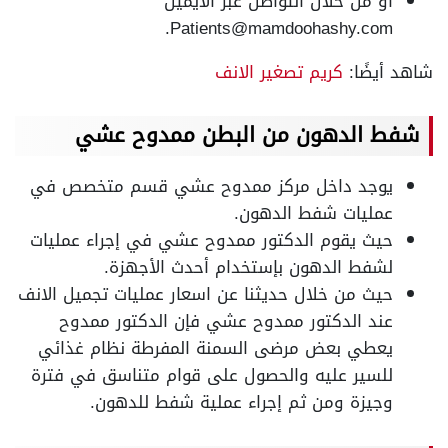
أو من خلال التواصل عبر الايميل
.
Patients@mamdoohashy.com
شاهد أيضًا:
كريم تصغير الانف
شفط الدهون من البطن ممدوح عشي
يوجد داخل مركز ممدوح عشي قسم متخصص في
عمليات شفط الدهون.
حيث يقوم الدكتور ممدوح عشي في إجراء عمليات
لشفط الدهون بإستخدام أحدث الأجهزة.
حيث من خلال حديثنا عن اسعار عمليات تجميل الانف
عند الدكتور ممدوح عشي فإن الدكتور ممدوح
يعطي بعض مرضى السمنة المفرطة نظام غذائي
للسير عليه والحصول على قوام متناسق في فترة
وجيزة ومن ثم إجراء عملية شفط للدهون.