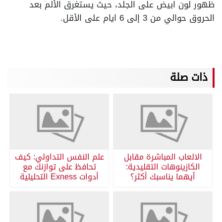
ظهور لون ابيض على الجلد، حيث يستغرق الألم بعد
الحروق حوالي من 3 إلى 6 ايام على الأقل.
ذات صلة
الالعاب المباشرة مقابل
علم النفس التداولي: كيف
الكازينوهات التقليدية:
تحافظ على توازنك مع
أيهما يناسبك أكثر؟
أدوات Exness التحليلية