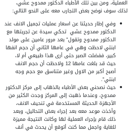
العملية، ومن بين تلك الأطباء الدكتور ممدوح عشي،
لذلك سوف نوضح بعض التجارب معه على النحو التالي:
وفي إطار حديثنا عن اسعار عمليات تجميل الانف عند
الدكتور ممدوح عشي تحكي سيدة عن تجربتها مع
الدكتور ممدوح وتقول” بعد مرور عامين على مولد
ابنتي لاحظت وهي في عامها الثاني أن حجم انفها
كبير، ففضلت الصبر حتى أرى هذا طبيعي أم لا،
حيث قد بلغت عامها 12 ولاحظت أن حجم الانف
أصبح أكبر من الاول وغير متناسق مع حجم وجه
ابنتي”.
حيث نصحني بعض الأطباء بالذهاب إلى مركز الدكتور
ممدوح، وعندما ذهبت إلى المركز وجدت الكثير من
الأجهزة الحديثة المستخدمة في تنحيف الانف،
وأخذت موعد معه بعد إجراء بعض التحاليل، وبعد
ذلك قام بإجراء العملية لها وكانت النتيجة مميزة
للغاية واجمل مما كنت أتوقع أن يحدث في أنف