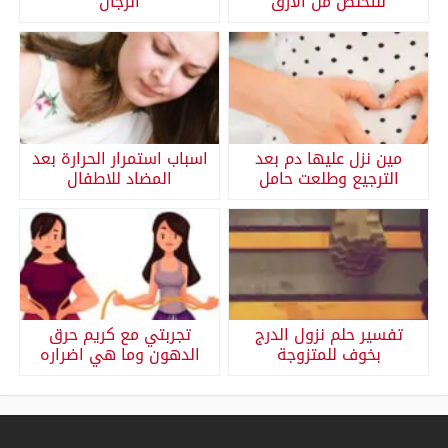
للتخلص من الأرق
الرجال
مين نزل عليها دم بعد
اسباب استمرار الحرارة بعد
الترجيع وطلعت حامل
المضاد للاطفال
تفسير حلم نزول الدرج
تجربتي مع كريم حرق
بخوف للمتزوجة
الدهون وما هي اضراره