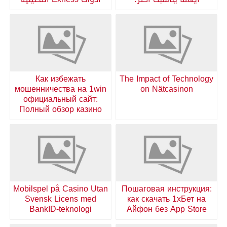
Как избежать
The Impact of Technology
мошенничества на 1win
on Nätcasinon
официальный сайт:
Полный обзор казино
Mobilspel på Casino Utan
Пошаговая инструкция:
Svensk Licens med
как скачать 1хБет на
BankID-teknologi
Айфон без App Store