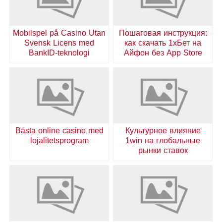
Mobilspel på Casino Utan
Пошаговая инструкция:
Svensk Licens med
как скачать 1хБет на
BankID-teknologi
Айфон без App Store
Bästa online casino med
Культурное влияние
lojalitetsprogram
1win на глобальные
рынки ставок