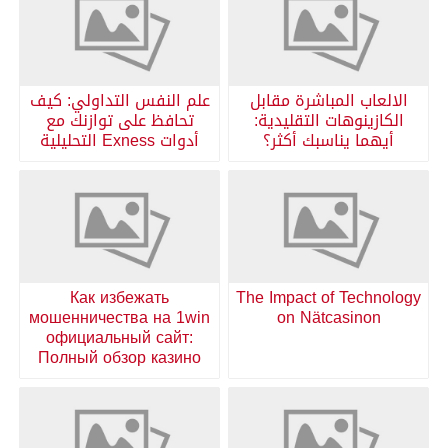
الالعاب المباشرة مقابل
علم النفس التداولي: كيف
الكازينوهات التقليدية:
تحافظ على توازنك مع
أيهما يناسبك أكثر؟
أدوات Exness التحليلية
Как избежать
The Impact of Technology
мошенничества на 1win
on Nätcasinon
официальный сайт:
Полный обзор казино