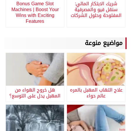
شريك الابتكار المالي:
Bonus Game Slot
سنقل فيو والمصرفية
Machines | Boost Your
المفتوحة وحلول الشركات
Wins with Exciting
Features
مواضيع منوعة
علاج التهاب المهبل بالمره
هل خروج الهواء من
عالم حواء
المهبل يدل على التوسع؟