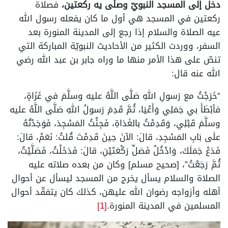
دخل إلى المسجد النبويّ وصلّى يه ركعتين،
فصلاة
ركعتين في المسجد هي أول ما كان يفعله رسول الله
عيه الصلاة والسلام إذا رجع إلى المدينة المنورة بعد
السفر، ووردت الكثير من الأحاديث النبويّة المباركة التي
تنصّ على هذا الأمر منها ما وراه جابر بن عبد الله رضي
الله عنه قال:
“خَرَجْتُ مع رَسولِ اللهِ صَلَّى اللَّهُ عليه وسلَّمَ في غَزَاةٍ،
فأبْطَأَ بي جَمَلِي وَأَعْيَا، ثُمَّ قَدِمَ رَسولُ اللهِ صَلَّى اللَّهُ عليه
وسلَّمَ قَبْلِي، وَقَدِمْتُ بالغَدَاةِ، فَجِئْتُ المَسْجِدَ، فَوَجَدْتُهُ
علَى بَابِ المَسْجِدِ، قالَ: الآنَ حِينَ قَدِمْتَ قُلتُ: نَعَمْ، قالَ:
فَدَعْ جَمَلَكَ، وَادْخُلْ فَصَلِّ رَكْعَتَيْنِ، قالَ: فَدَخَلْتُ، فَصَلَّيْتُ،
ثُمَّ رَجَعْتُ”، [صحيح مسلم] وكان من بعده صلاته عليه
الصلاة والسلام يسأل يخرج من المسجد ليسأل عن أحوال
أهله وأزواجه رضوان الله عليهن، كذلك كان يتفقّد أحوال
المسلمين في المدينة المنورة.
[1]