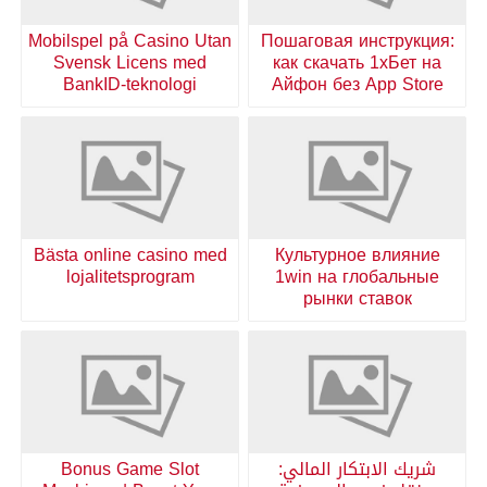
Mobilspel på Casino Utan
Пошаговая инструкция:
Svensk Licens med
как скачать 1хБет на
BankID-teknologi
Айфон без App Store
Bästa online casino med
Культурное влияние
lojalitetsprogram
1win на глобальные
рынки ставок
شريك الابتكار المالي:
Bonus Game Slot