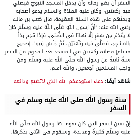
السفر أن يضع رحاله وأن يدخل المسجد النبويّ فيصلّي
فيه ركعتين، وكان عليه الصلاة والسلام يدعو أصحابه
ويحثهم على هذه السنة العظيمة، قال كعب بن مالك
رضي الله عنه: “أنَّ رَسولَ اللهِ صَلَّى اللَّهُ عليه وسلَّمَ كانَ
لا يَقْدَمُ مِن سَفَرٍ إلَّا نَهَارًا في الضُّحَى، فَإِذَا قَدِمَ بَدَأَ
بالمَسْجِدِ، فَصَلَّى فيه رَكْعَتَيْنِ، ثُمَّ جَلَسَ فِيهِ”. [صحيح
مسلم] فصلاة ركعتين في المسجد بعد القدوم من السفر
سنةٌ ثابتةٌ عن رسول الله صلّى الله عليه وسلّم ومن
واجب المسلمين أجمعين، والله أعلم.
شاهد أيضًا:
دعاء استودعكم الله الذي لاتضيع ودائعه
سنة رسول الله صلى الله عليه وسلم في
السفر
إنّ سنن السفر التي كان يقوم بها رسول الله صلّى الله
عليه وسلّم كثيرةٌ وعديدة، وسنقوم في الآتي بذكرها،