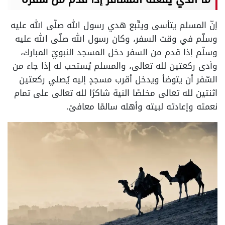
إنّ المسلم يتأسى ويتّبع هدي رسول الله صلّى الله عليه
وسلّم في وقت السفر، وكان رسول الله صلّى الله عليه
وسلّم إذا قدم من السفر دخل المسجد النبويّ المبارك،
وأدى ركعتين لله تعالى، والمسلم يُستحب له إذا جاء من
السّفر أن يتوضأ ويدخل أقرب مسجدٍ إليه يُصلي ركعتين
اثنتين لله تعالى مخلصًا النية شاكرًا لله تعالى على تمام
نعمته وإعادته لبيته وأهله سالمًا معافىً.