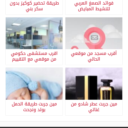
فوائد الصمغ العربي
طريقة تحضير كوكيز بدون
لتنشيط المبايض
سكر بني
أقرب مسجد من موقعي
اقرب مستشفى حكومي
الحالي
من موقعي مع التقييم
مين جربت عطر شادو من
مين جربت طريقة الحمل
غناتي
بولد ونجحت