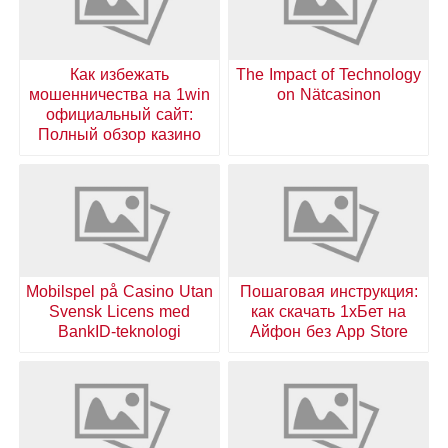
Как избежать
The Impact of Technology
мошенничества на 1win
on Nätcasinon
официальный сайт:
Полный обзор казино
Mobilspel på Casino Utan
Пошаговая инструкция:
Svensk Licens med
как скачать 1хБет на
BankID-teknologi
Айфон без App Store