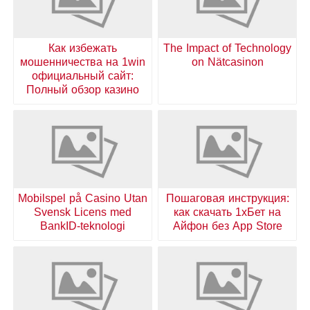
Как избежать
The Impact of Technology
мошенничества на 1win
on Nätcasinon
официальный сайт:
Полный обзор казино
Mobilspel på Casino Utan
Пошаговая инструкция:
Svensk Licens med
как скачать 1хБет на
BankID-teknologi
Айфон без App Store