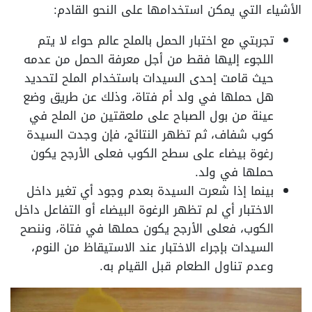
الأشياء التي يمكن استخدامها على النحو القادم:
تجربتي مع اختبار الحمل بالملح عالم حواء لا يتم
اللجوء إليها فقط من أجل معرفة الحمل من عدمه
حيث قامت إحدى السيدات باستخدام الملح لتحديد
هل حملها في ولد أم فتاة، وذلك عن طريق وضع
عينة من بول الصباح على ملعقتين من الملح في
كوب شفاف، ثم تظهر النتائج، فإن وجدت السيدة
رغوة بيضاء على سطح الكوب فعلى الأرجح يكون
حملها في ولد.
بينما إذا شعرت السيدة بعدم وجود أي تغير داخل
الاختبار أي لم تظهر الرغوة البيضاء أو التفاعل داخل
الكوب، فعلى الأرجح يكون حملها في فتاة، وننصح
السيدات بإجراء الاختبار عند الاستيقاظ من النوم،
وعدم تناول الطعام قبل القيام به.