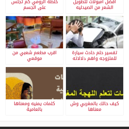
افضل امبولات لتطويل
خلطة الرومي كم تجلس
الشعر من الصيدليه
على الجسم
تفسير حلم حادث سيارة
اقرب مطعم شعبي من
للمتزوجه واهم دلالاته
موقعي
كيف حالك بالمغربي وش
كلمات يمنيه ومعناها
معناها
بالعامية