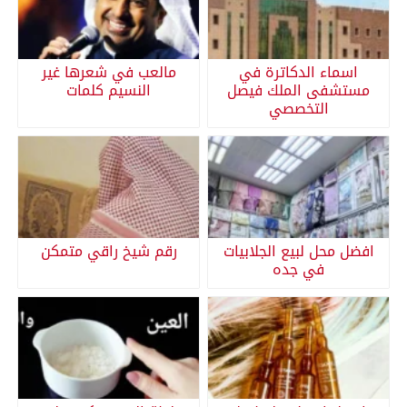
اسماء الدكاترة في
مالعب في شعرها غير
مستشفى الملك فيصل
النسيم كلمات
التخصصي
افضل محل لبيع الجلابيات
رقم شيخ راقي متمكن
في جده