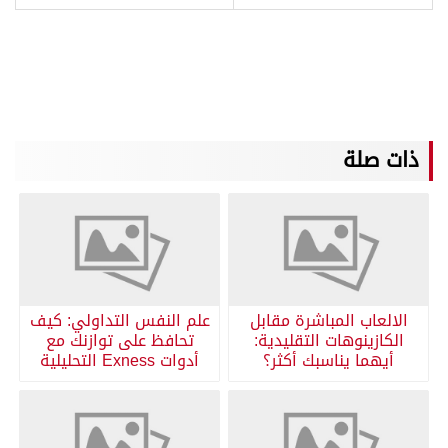
ذات صلة
الالعاب المباشرة مقابل
علم النفس التداولي: كيف
الكازينوهات التقليدية:
تحافظ على توازنك مع
أيهما يناسبك أكثر؟
أدوات Exness التحليلية