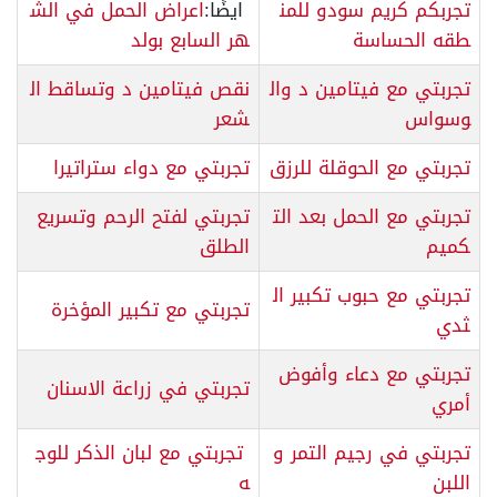
تجربكم كريم سودو للمن
ايضًا:
اعراض الحمل في الش
طقه الحساسة
هر السابع بولد
تجربتي مع فيتامين د وال
نقص فيتامين د وتساقط ال
وسواس
شعر
تجربتي مع الحوقلة للرزق
تجربتي مع دواء ستراتيرا
تجربتي مع الحمل بعد الت
تجربتي لفتح الرحم وتسريع
كميم
الطلق
تجربتي مع حبوب تكبير ال
تجربتي مع تكبير المؤخرة
ثدي
تجربتي مع دعاء وأفوض
تجربتي في زراعة الاسنان
أمري
تجربتي في رجيم التمر و
تجربتي مع لبان الذكر للوج
اللبن
ه