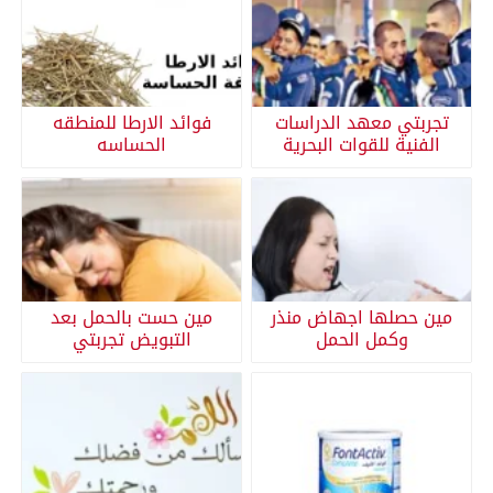
تجربتي معهد الدراسات
فوائد الارطا للمنطقه
الفنية للقوات البحرية
الحساسه
مين حصلها اجهاض منذر
مين حست بالحمل بعد
وكمل الحمل
التبويض تجربتي