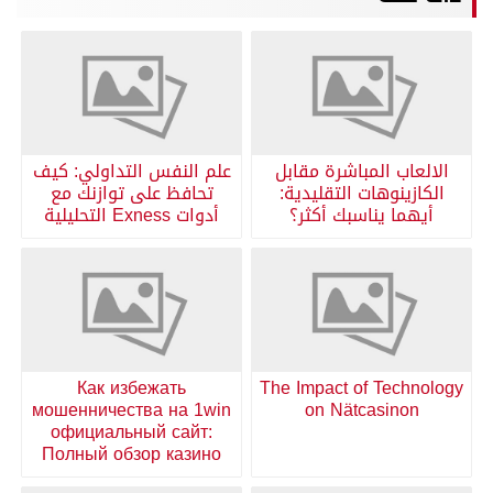
الالعاب المباشرة مقابل
علم النفس التداولي: كيف
الكازينوهات التقليدية:
تحافظ على توازنك مع
أيهما يناسبك أكثر؟
أدوات Exness التحليلية
Как избежать
The Impact of Technology
мошенничества на 1win
on Nätcasinon
официальный сайт:
Полный обзор казино