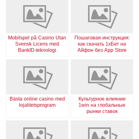
Mobilspel på Casino Utan
Пошаговая инструкция:
Svensk Licens med
как скачать 1хБет на
BankID-teknologi
Айфон без App Store
Bästa online casino med
Культурное влияние
lojalitetsprogram
1win на глобальные
рынки ставок