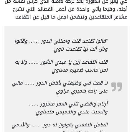
كي يعبر عن شعوره بعد تركه لعمله الذي كرس نفسه من
أجله، وفيما يأتي واحدة من أجمل القصائد التي تشرح
مشاعر المتقاعدين وتتضمن اجمل ما قيل عن التقاعد:
“قالوا تقاعد قلت واصلني الدور …… وقالوا
وش أنت ليا تقاعدت ناوي
قلت التقاعد زين يا مبدي الشور …… ولا به
لمن حاسب ضميره مساوي
لا قمت في وظيفتي بأكمل الدور …… ماني
على راحة ضميري مراوي
أرتاح واقضي تالي العمر مسرور ……
والسبت عندي والخميس متساوي
العامل النفسي يقولون له دور …… والأدمي