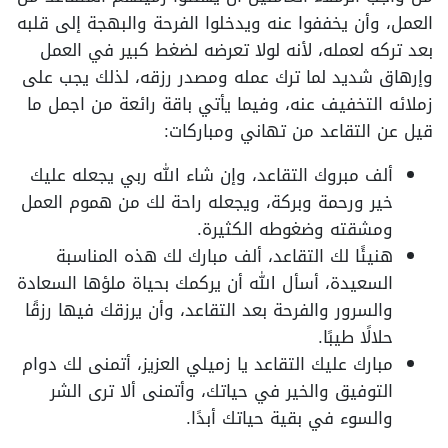
العمل، وأن يخففوا عنه ويدخلوا الفرحة والبهجة إلى قلبه
بعد تركه لعمله، لأنه لولا تعرضه لضغط كبير في العمل
وإرهاق شديد لما ترك عمله ومصدر رزقه، لذلك يجب على
زملائه التخفيف عنه، وفيما يأتي باقة رائعة من اجمل ما
قيل عن التقاعد من تهاني ومباركات:
ألف مبروك التقاعد، وإن شاء الله ربي يجعله عليك
خير ورحمة وبركة، ويجعله راحة لك من هموم العمل
ومشقته وضغوطه الكثيرة.
هنيئًا لك التقاعد، ألف مبارك لك هذه المناسبة
السعيدة، أسأل الله أن يركمك بحياة ملؤها السعادة
والسرور والفرحة بعد التقاعد، وأن يرزقك فيها رزقًا
حلالًا طيبًا.
مبارك عليك التقاعد يا زميلي العزيز، أتمنى لك دوام
التوفيق والخير في حياتك، وأتمنى ألا ترى الشر
والسوء في بقية حياتك أبدًا.