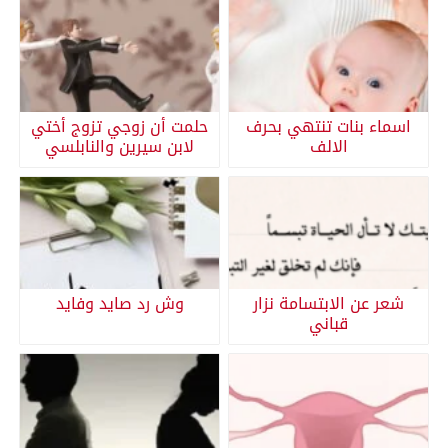
اسماء بنات تنتهي بحرف
حلمت أن زوجي تزوج أختي
الالف
لابن سيرين والنابلسي
شعر عن الابتسامة نزار
وش رد صايد وفايد
قباني