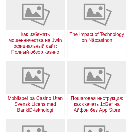
Как избежать
The Impact of Technology
мошенничества на 1win
on Nätcasinon
официальный сайт:
Полный обзор казино
Mobilspel på Casino Utan
Пошаговая инструкция:
Svensk Licens med
как скачать 1хБет на
BankID-teknologi
Айфон без App Store