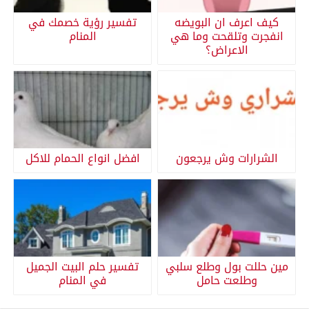
كيف اعرف ان البويضه
تفسير رؤية خصمك في
انفجرت وتلقحت وما هي
المنام
الاعراض؟
الشرارات وش يرجعون
افضل انواع الحمام للاكل
مين حللت بول وطلع سلبي
تفسير حلم البيت الجميل
وطلعت حامل
في المنام