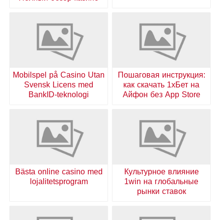
Mobilspel på Casino Utan
Пошаговая инструкция:
Svensk Licens med
как скачать 1хБет на
BankID-teknologi
Айфон без App Store
Bästa online casino med
Культурное влияние
lojalitetsprogram
1win на глобальные
рынки ставок