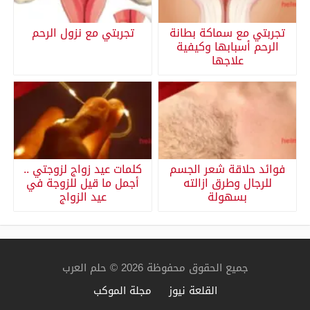
تجربتي مع سماكة بطانة
تجربتي مع نزول الرحم
الرحم أسبابها وكيفية
علاجها
فوائد حلاقة شعر الجسم
كلمات عيد زواج لزوجتي ..
للرجال وطرق ازالته
أجمل ما قيل للزوجة في
بسهولة
عيد الزواج
جميع الحقوق محفوظة 2026 © حلم العرب
القلعة نيوز
مجلة الموكب