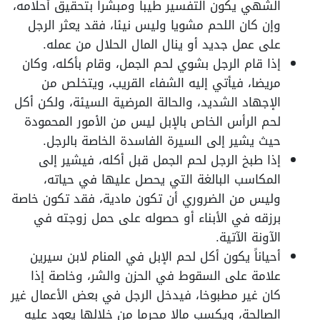
الشهي يكون التفسير طيباً ومبشراً بتحقيق أحلامه،
وإن كان اللحم مشويا وليس نيئا، فقد يعثر الرجل
على عمل جديد أو ينال المال الحلال من عمله.
إذا قام الرجل بشوي لحم الجمل، وقام بأكله، وكان
مريضا، فيأتي إليه الشفاء القريب، ويتخلص من
الإجهاد الشديد، والحالة المرضية السيئة، ولكن أكل
لحم الرأس الخاص بالإبل ليس من الأمور المحمودة
حيث يشير إلى السيرة الفاسدة الخاصة بالرجل.
إذا طبخ الرجل لحم الجمل قبل أكله، فيشير إلى
المكاسب البالغة التي يحصل عليها في حياته،
وليس من الضروري أن تكون مادية، فقد تكون خاصة
برزقه في الأبناء أو حصوله على حمل زوجته في
الآونة الآتية.
أحياناً يكون أكل لحم الإبل في المنام لابن سيرين
علامة على السقوط في الحزن والشر، وخاصة إذا
كان غير مطبوخا، فيدخل الرجل في بعض الأعمال غير
الصالحة، ويكسب مالا محرما من خلالها يعود عليه