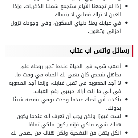
إذا لم تجمعنا الأيام ستجمع شملنا الذكريات، وإذا
العين لا تراك فقلبي لا ينساك.
في غيابك يملأ دنياي السكون، وفي وجودك تزول
أحزاني وتهون.
رسائل واتس اب عتاب
أصعب شيء في الحياة عندما تجبر روحك على
تجاهل شخص كان يعني لك الحياة في وقت ما.
لا أجد الصعوبة في تقبل غيابك، وإنما أجد الصعوبة
في أني ما زلت أراك حبيبي رغم الغياب.
تأكدت أني أحبك عندما وجدت يومي ينقصه شيئًا
بدونك.
لست غيورًا ولكن يجب أن تعرف أنه عندما يكون
هناك شيء ملكي فإنه يكون ملكي تمامًا.
الكل يتقن فن التضحية ولكن هناك من يضحي بك