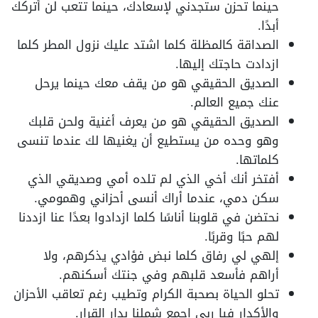
حينما تحزن ستجدني لإسعادك، حينما تتعب لن أتركك
أبدًا.
الصداقة كالمظلة كلما اشتد عليك نزول المطر كلما
ازدادت حاجتك إليها.
الصديق الحقيقي هو من يقف معك حينما يرحل
عنك جميع العالم.
الصديق الحقيقي هو من يعرف أغنية ولحن قلبك
وهو وحده من يستطيع أن يغنيها لك عندما تنسى
كلماتها.
أفتخر أنك أخي الذي لم تلده أمي وصديقي الذي
سكن دمي، عندما أراك أنسى أحزاني وهمومي.
نحتضن في قلوبنا أناسًا كلما ازدادوا بعدًا عنا ازددنا
لهم حبًا وقربًا.
إلهي لي رفاق كلما نبض فؤادي يذكرهم، ولا
أراهم فأسعد قلبهم وفي جنتك أسكنهم.
تحلو الحياة بصحبة الكرام وتطيب رغم تعاقب الأحزان
والأكدار فيا ربي اجمع شملنا بدار القرار.