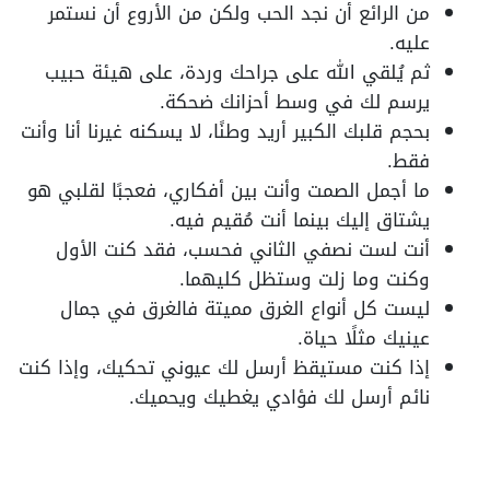
من الرائع أن نجد الحب ولكن من الأروع أن نستمر
عليه.
ثم يُلقي الله على جراحك وردة، على هيئة حبيب
يرسم لك في وسط أحزانك ضحكة.
بحجم قلبك الكبير أريد وطنًا، لا يسكنه غيرنا أنا وأنت
فقط.
ما أجمل الصمت وأنت بين أفكاري، فعجبًا لقلبي هو
يشتاق إليك بينما أنت مُقيم فيه.
أنت لست نصفي الثاني فحسب، فقد كنت الأول
وكنت وما زلت وستظل كليهما.
ليست كل أنواع الغرق مميتة فالغرق في جمال
عينيك مثلًا حياة.
إذا كنت مستيقظ أرسل لك عيوني تحكيك، وإذا كنت
نائم أرسل لك فؤادي يغطيك ويحميك.