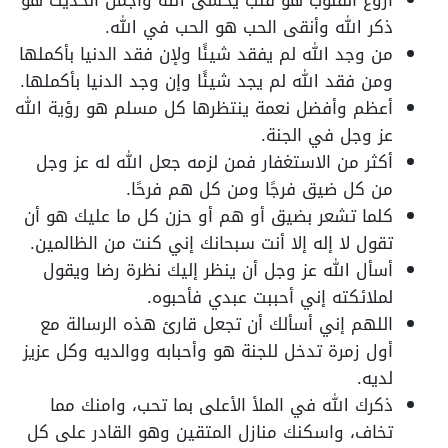
أروع القلوب هو قلب يخشى الله وأجمل الحديث هو
ذكر الله وأنقى الحب هو الحب في الله.
من وجد الله لم يفقد شيئًا ولإن فقد الدنيا بأكملها
ومن فقد الله لم يجد شيئًا وإن وجد الدنيا بأكملها.
أعظم وأفضل نعمة ينتظرها كل مسلم هو رؤية الله
عز وجل في الجنة.
أكثر من الاستغفار فمن لزمه جعل الله له عز وجل
من كل ضيق فرجًا ومن كل هم فرحًا.
كلما تشعر بضيق أو هم أو حزن كل ما عليك هو أن
تقول لا إله إلا أنت سبحانك إني كنت من الظالمين.
أسأل الله عز وجل أن ينظر إليك نظرة رضا ويقول
لملائكته إني أحببت عبدي فأحبوه.
اللهم إني أسألك أن تجعل قارئ هذه الرسالة مع
أول زمرة تدخل للجنة هو وأحبابه ووالديه وكل عزيز
لديه.
ذكرك الله في الملأ الأعلى بما تحب، وامنك مما
تخاف، واسكنك منازل المتقين وهو القادر على كل