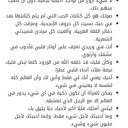
لا شيء أروع من تواجد أحبابنا بجانبنا دون أن نطلب
منهم ذلك.
صوتك هو كل كتابات الحب التي لم يتم كتابتها بعد.
في حبك نسيت كل حروف الأبجدية، ومزقت كل
دفاتر اللغة العربية، وألغيت كل مبادئ قصيدتي
الشعرية.
أنت في وريدي تعزف على أوتار قلبي فأذوب في
عشقك وأرتوي.
وكأن قلبك قد خلقه الله من الورود كلما نبض قلبك
نبضة ملأت أنحاء قلبي عطرًا.
أحبك يعني أنك لي فقط وأني لك وأن العالم كله
لنفسه لا يعنيني في شيء.
يمكن للمرأة أن تكون ذكية في أي شيء يدور في
العالم إلا مع الرجل الذي تعشقه.
ليتني أمتلك قلبًا أكبر لأحبك حبًا يليق بك.
وما أحببتك لأجل شيء فقط، وإنما أحببتك لأجل
مليون شيء وشيء.