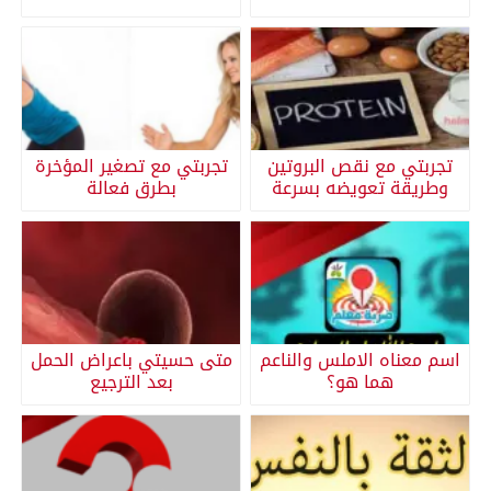
تجربتي مع نقص البروتين
تجربتي مع تصغير المؤخرة
وطريقة تعويضه بسرعة
بطرق فعالة
اسم معناه الاملس والناعم
متى حسيتي باعراض الحمل
هما هو؟
بعد الترجيع