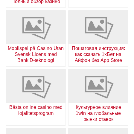
Полный обзор казино
Mobilspel på Casino Utan
Пошаговая инструкция:
Svensk Licens med
как скачать 1хБет на
BankID-teknologi
Айфон без App Store
Bästa online casino med
Культурное влияние
lojalitetsprogram
1win на глобальные
рынки ставок