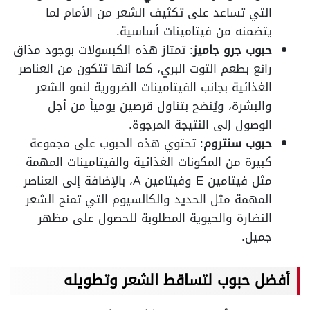
التي تساعد على تكثيف الشعر من الأمام لما
يتضمنه من فيتامينات أساسية.
حبوب جرو جاميز
: تمتاز هذه الكبسولات بوجود مذاق
رائع بطعم التوت البري، كما أنها تتكون من العناصر
الغذائية بجانب الفيتامينات الضرورية لنمو الشعر
والبشرة، ويُنصَح بتناول قرصين يومياً من أجل
الوصول إلى النتيجة المرجوة.
حبوب سنتروم
: تحتوي هذه الحبوب على مجموعة
كبيرة من المكونات الغذائية والفيتامينات المهمة
مثل فيتامين E وفيتامين A، بالإضافة إلى العناصر
المهمة مثل الحديد والكالسيوم التي تمنح الشعر
النضارة والحيوية المطلوبة للحصول على مظهر
جميل.
أفضل حبوب لتساقط الشعر وتطويله