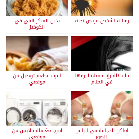
رسالة لشخص مريض تحبه
بديل السكر البني في
الكوكيز
ما دلالة رؤية فتاة اعرفها
اقرب مطعم توصيل من
في المنام
موقعي
اماكن الحجامة في الراس
اقرب مغسلة ملابس من
بالصور
موقعي