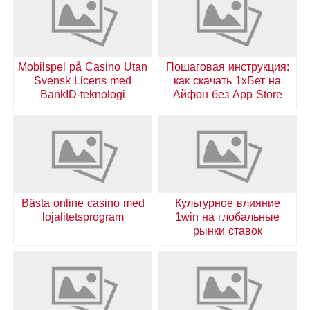
Mobilspel på Casino Utan
Пошаговая инструкция:
Svensk Licens med
как скачать 1хБет на
BankID-teknologi
Айфон без App Store
Bästa online casino med
Культурное влияние
lojalitetsprogram
1win на глобальные
рынки ставок