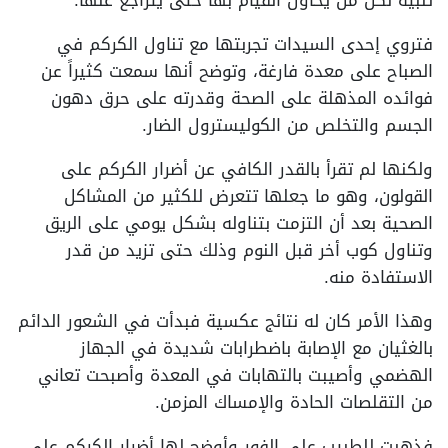
تنبيه لكل من يحاول القيام بها حتى يتراجع عنها.
فتروي إحدى السيدات تجربتها مع تناول الكركم في
الصباح على معدة فارغة، وتوضح أنها سمعت كثيراً عن
فوائده المذهلة على الصحة وقدرته على حرق دهون
الجسم والتخلص من الكوليسترول الضار.
ولكنها لم تقرأ بالقدر الكافي عن أضرار الكركم على
القولون، وهو ما جعلها تتعرض للكثير من المشاكل
الصحية بعد أن التزمت بتناوله بشكل يومي على الريق
وتناول كوب أخر قبل النوم وذلك حتى تزيد من قدر
الاستفادة منه.
وهذا الأمر كان له نتائج عكسية فبدأت في الشعور الدائم
بالغثيان مع الإصابة باضطرابات شديدة في الجهاز
الهضمي وأصيبت بالتهابات في المعدة وأصبحت تعاني
من التقلصات الحادة والإمساك المزمن.
فذهبت للطبيب على الفور وأوضح لها أضرار الكركم على