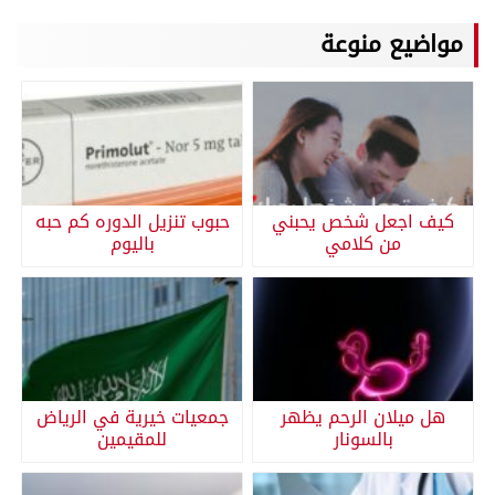
مواضيع منوعة
كيف اجعل شخص يحبني
حبوب تنزيل الدوره كم حبه
من كلامي
باليوم
هل ميلان الرحم يظهر
جمعيات خيرية في الرياض
بالسونار
للمقيمين