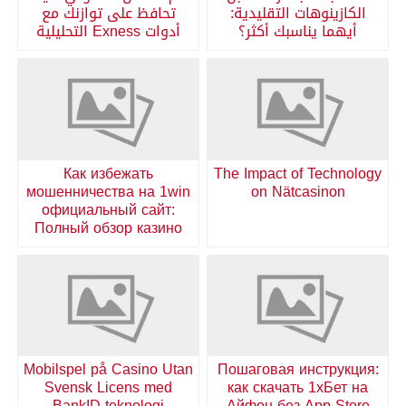
الكازينوهات التقليدية:
تحافظ على توازنك مع
أيهما يناسبك أكثر؟
أدوات Exness التحليلية
Как избежать
The Impact of Technology
мошенничества на 1win
on Nätcasinon
официальный сайт:
Полный обзор казино
Mobilspel på Casino Utan
Пошаговая инструкция:
Svensk Licens med
как скачать 1хБет на
BankID-teknologi
Айфон без App Store