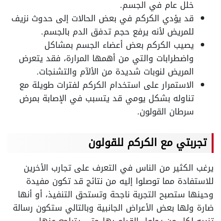
خلل عام في الجسم.
قد يؤدي الكركم في بعض الحالات إلى حدوث نزيف
للمريض لأنه يرفع حجم تدفق الدم بالجسم.
يصيب الكركم بعض أعضاء الجسم بمشاكل
واضطرابات والتي من أهمها المرارة، فقد يتعرض
المريض لنوبات شديدة من الألآم والتشنجات.
الاستمرار على استخدام الكركم لفترات طويلة مع
تناوله بشكل يومي قد يتسبب في الإصابة بمرض
سرطان القولون.
تجربتي مع الكركم للقولون
يرغب الكثير من الناس في التعرف على تجارب الأخرين
للاستفادة مما توصلوا إليه من نتائج قد تكون مفيدة
وحينها ستصبح التجربة ناجحة وتستحق التنفيذ، أو أنها
ضارة ولها بعض الأعراض الجانبية وبالتالي ستكون رسالة