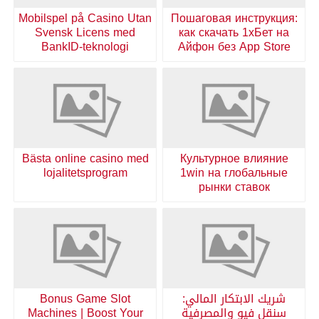
Mobilspel på Casino Utan
Пошаговая инструкция:
Svensk Licens med
как скачать 1хБет на
BankID-teknologi
Айфон без App Store
Bästa online casino med
Культурное влияние
lojalitetsprogram
1win на глобальные
рынки ставок
شريك الابتكار المالي:
Bonus Game Slot
سنقل فيو والمصرفية
Machines | Boost Your