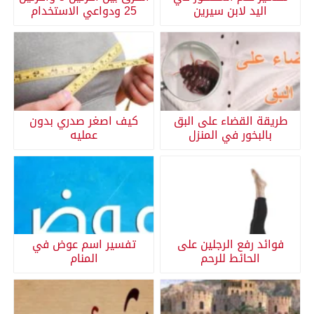
اليد لابن سيرين
25 ودواعي الاستخدام
طريقة القضاء على البق
كيف اصغر صدري بدون
بالبخور في المنزل
عمليه
فوائد رفع الرجلين على
تفسير اسم عوض في
الحائط للرحم
المنام