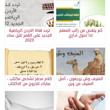
كم ينقص من راتب المعلم
تردد قناة الاردن الرياضية
اذا تحول اداري
الجديد على القمر نايل سات
2023
المنيف وش يرجعون ، أصل
كلام محفز لشخص مكتئب ،
المنيف من وين
عبارات للخروج من الاكتئاب