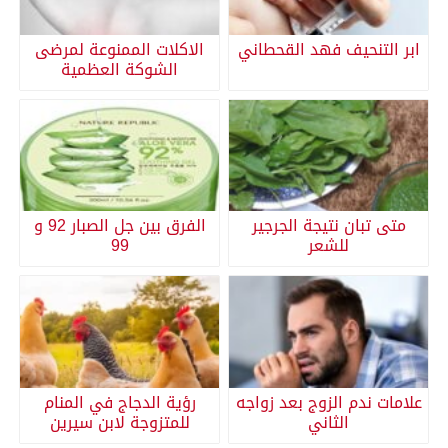
ابر التنحيف فهد القحطاني
الاكلات الممنوعة لمرضى
الشوكة العظمية
متى تبان نتيجة الجرجير
الفرق بين جل الصبار 92 و
للشعر
99
علامات ندم الزوج بعد زواجه
رؤية الدجاج في المنام
الثاني
للمتزوجة لابن سيرين