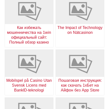
Как избежать
The Impact of Technology
мошенничества на 1win
on Nätcasinon
официальный сайт:
Полный обзор казино
Mobilspel på Casino Utan
Пошаговая инструкция:
Svensk Licens med
как скачать 1хБет на
BankID-teknologi
Айфон без App Store