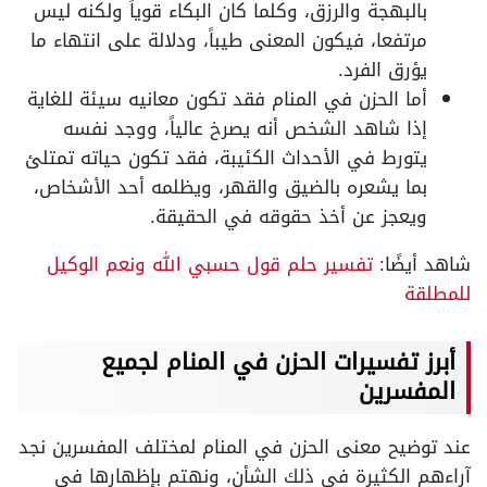
بالبهجة والرزق، وكلما كان البكاء قوياً ولكنه ليس
مرتفعا، فيكون المعنى طيباً، ودلالة على انتهاء ما
يؤرق الفرد.
أما الحزن في المنام فقد تكون معانيه سيئة للغاية
إذا شاهد الشخص أنه يصرخ عالياً، ووجد نفسه
يتورط في الأحداث الكئيبة، فقد تكون حياته تمتلئ
بما يشعره بالضيق والقهر، ويظلمه أحد الأشخاص،
ويعجز عن أخذ حقوقه في الحقيقة.
شاهد أيضًا:
تفسير حلم قول حسبي الله ونعم الوكيل
للمطلقة
أبرز تفسيرات الحزن في المنام لجميع
المفسرين
عند توضيح معنى الحزن في المنام لمختلف المفسرين نجد
آراءهم الكثيرة في ذلك الشأن، ونهتم بإظهارها في