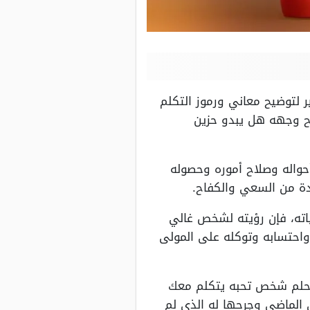
ير لتوضيح معاني ورموز التكلم
مح وجهه هل يبدو حزين
حواله وصلاح أموره وحصوله
دة من السعي والكفاح.
ياته، فإن رؤيته لشخص غالي
واحتسابه وتوكله على المولى
ير حلم شخص تحبه يتكلم معك
 الماضي وجرحها له الذي لم