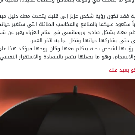
لرؤية فقد تكون رؤية شخص عزيز إلى قلبك يتحدث معك دليل م
باً ستعود عليكما بالمنافع والمكاسب الطائلة التي ستغير حياتكم
م معك بشكل هادئ ورومانسي في منام العزباء يعبر عن شد
حتى يشاركها حياتها وتظل بجانبه لأخر العمر.
 رؤيتها لشخص تحبه يتكلم معها وكان زوجها فيؤكد هذا عل
 والانسجام، وهو ما يجعلها تشعر بالسعادة والاستقرار النفسي.
 بعيد عنك