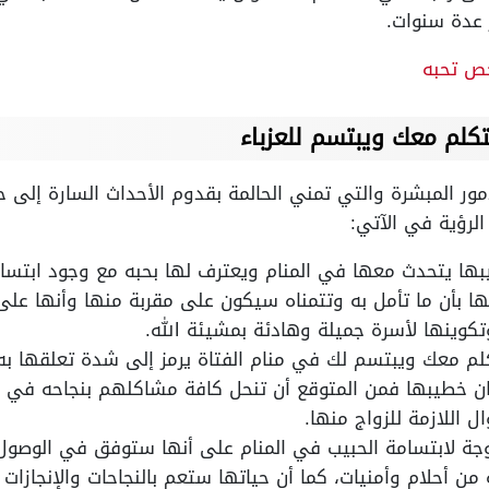
 عدة سنوات.
ص تحبه
لم معك ويبتسم للعزباء
أمور المبشرة والتي تمني الحالمة بقدوم الأحداث السارة إلى 
الرؤية في الآتي:
حبيبها يتحدث معها في المنام ويعترف لها بحبه مع وجود ابت
لها بأن ما تأمل به وتتمناه سيكون على مقربة منها وأنها عل
كوينها لأسرة جميلة وهادئة بمشيئة الله.
 معك ويبتسم لك في منام الفتاة يرمز إلى شدة تعلقها به و
كان خطيبها فمن المتوقع أن تنحل كافة مشاكلهم بنجاحه في 
 اللازمة للزواج منها.
تزوجة لابتسامة الحبيب في المنام على أنها ستوفق في الوصو
من أحلام وأمنيات، كما أن حياتها ستعم بالنجاحات والإنجازات