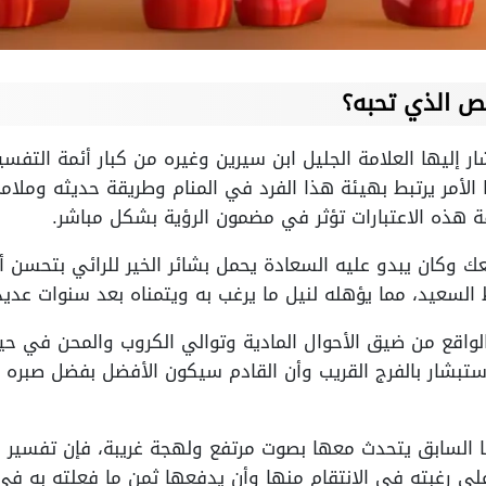
ص الذي تحبه؟
ار إليها العلامة الجليل ابن سيرين وغيره من كبار أئمة التفس
لأمر يرتبط بهيئة هذا الفرد في المنام وطريقة حديثه وملا
هذه الاعتبارات تؤثر في مضمون الرؤية بشكل مباشر.
وكان يبدو عليه السعادة يحمل بشائر الخير للرائي بتحسن أ
السعيد، مما يؤهله لنيل ما يرغب به ويتمناه بعد سنوات عدي
الواقع من ضيق الأحوال المادية وتوالي الكروب والمحن في ح
ستبشار بالفرج القريب وأن القادم سيكون الأفضل بفضل صبره 
بيبها السابق يتحدث معها بصوت مرتفع ولهجة غريبة، فإن تفس
ى رغبته في الانتقام منها وأن يدفعها ثمن ما فعلته به في