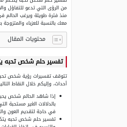
تفسير حلم شخص تحبه يتكلم م
من الرؤى التي تدعو للتفاؤل والا
منذ فترة طويلة ويرغب الحالم ف
معك بالنسبة للعزباء والمتزوجة بع
محتويات المقال
تفسير حلم شخص تحبه ي
تتوقف تفسيرات رؤية شخص تحبه ي
أحداث، وإليكم خلال النقاط التالية
إذا شاهد الحالم شخص يحبه
بالدلالات الغير مستحبة ا
في حاجة لتقديم العون وال
تفسير حلم شخص تحبه يتكل
والتسرع في اتخاذ القرارا