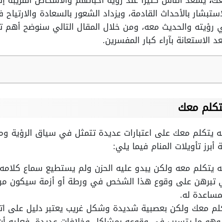
عك
،
يسعد الناس كثيراً عند رؤية أحبائهم والأشخاص القريبة 
ستبشار بالأحداث القادمة، ويزداد الشعور بالسعادة والارتياح
ي رؤيته والحديث معه، ومن خلال المقال التالي سنوضح أهم
د الاستعانة بآراء كبار المفسرين.
تكلم معك
تكلم معك على اعتبارات عديدة تتمثل في سياق الرؤية وما 
 أبرز تأويلات المنام فيما يلي:
 يتكلم معه ولكن يبدو عليه الحزن ولم يستطيع سماع كلامه 
لتي تبرهن على وقوع هذا الشخص في ورطة أو أزمة سيكون من
مساعدة له.
م معك ولكن بعصبية شديدة وشكل غريب يعتبر دليل على اتصا
ت وهو ما يتسبب في وقوعه بمشاكل وخلافات عديدة، فعليه أ