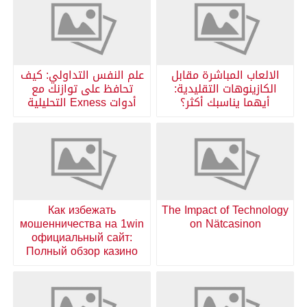
الالعاب المباشرة مقابل
علم النفس التداولي: كيف
الكازينوهات التقليدية:
تحافظ على توازنك مع
أيهما يناسبك أكثر؟
أدوات Exness التحليلية
Как избежать
The Impact of Technology
мошенничества на 1win
on Nätcasinon
официальный сайт:
Полный обзор казино