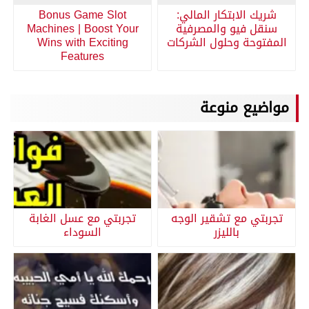
شريك الابتكار المالي:
Bonus Game Slot
سنقل فيو والمصرفية
Machines | Boost Your
المفتوحة وحلول الشركات
Wins with Exciting
Features
مواضيع منوعة
تجربتي مع تشقير الوجه
تجربتي مع عسل الغابة
بالليزر
السوداء