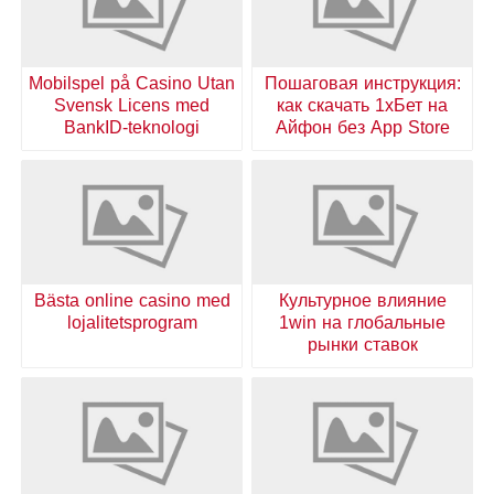
Mobilspel på Casino Utan
Пошаговая инструкция:
Svensk Licens med
как скачать 1хБет на
BankID-teknologi
Айфон без App Store
Bästa online casino med
Культурное влияние
lojalitetsprogram
1win на глобальные
рынки ставок